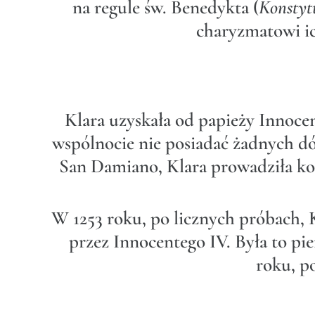
na regule św. Benedykta (
Konstytu
charyzmatowi ic
Klara uzyskała od papieży Innocen
wspólnocie nie posiadać żadnych dó
San Damiano, Klara prowadziła kor
W 1253 roku, po licznych próbach, K
przez Innocentego IV. Była to pie
roku, p