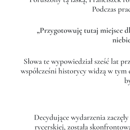
Podczas pra
„Przygotowuję tutaj miejsce d
niebi
Słowa te wypowiedział sześć lat p
współcześni historycy widzą w tym d
b
Decydujące wydarzenia zaczęły s
rycerskiej, została skonfronto