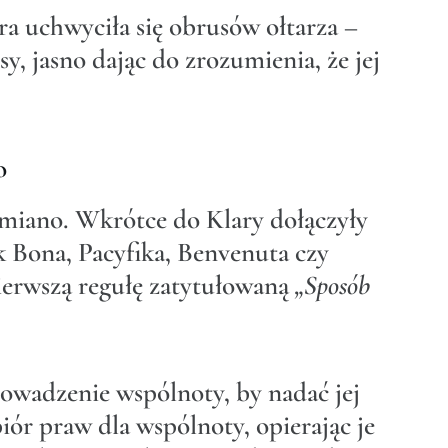
ara uchwyciła się obrusów ołtarza –
y, jasno dając do zrozumienia, że jej
o
amiano. Wkrótce do Klary dołączyły
jak Bona, Pacyfika, Benvenuta czy
pierwszą regułę zatytułowaną
„Sposób
rowadzenie wspólnoty, by nadać jej
iór praw dla wspólnoty, opierając je