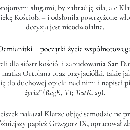
ojonymi sługami, by zabrać ją siłą, ale Kl
ekę Kościoła – i odsłoniła postrzyżone włos
decyzja jest nieodwołalna.
Damianitki – początki życia wspólnotoweg
ali dla sióstr kościół i zabudowania San D
e, matka Ortolana oraz przyjaciółki, takie 
się do duchowej opieki nad nimi i napisał 
życia”
(
RegK, VI; TestK, 29
).
anciszek nakazał Klarze objąć samodzielne p
źniejszy papież Grzegorz IX, opracował zb