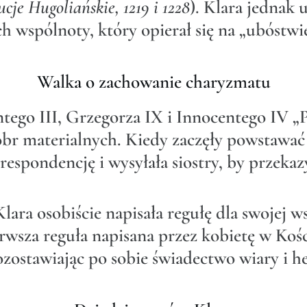
cje Hugoliańskie, 1219 i 1228
). Klara jednak 
h wspólnoty, który opierał się na „ubóstwie
Walka o zachowanie charyzmatu
tego III, Grzegorza IX i Innocentego IV „
br materialnych. Kiedy zaczęły powstawać
espondencję i wysyłała siostry, by przeka
lara osobiście napisała regułę dla swojej w
rwsza reguła napisana przez kobietę w Kości
ozostawiając po sobie świadectwo wiary i h