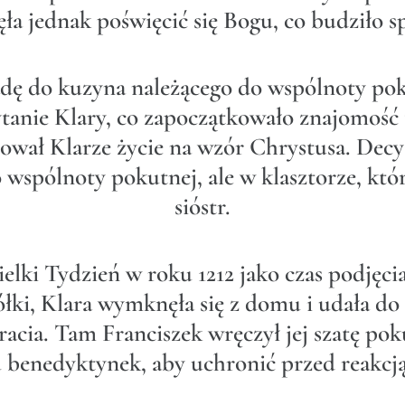
a jednak poświęcić się Bogu, co budziło sp
dę do kuzyna należącego do wspólnoty pok
tanie Klary, co zapoczątkowało znajomość
wał Klarze życie na wzór Chrystusa. Decy
wspólnoty pokutnej, ale w klasztorze, któr
sióstr.
ki Tydzień w roku 1212 jako czas podjęcia
ółki, Klara wymknęła się z domu i udała do 
bracia. Tam Franciszek wręczył jej szatę po
u benedyktynek, aby uchronić przed reakcją