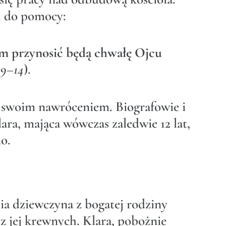
h do pomocy:
iem przynosić będą chwałę Ojcu
, 9–14
).
a swoim nawróceniem. Biografowie i
ara, mająca wówczas zaledwie 12 lat,
o.
nia dziewczyna z bogatej rodziny
z jej krewnych. Klara, pobożnie