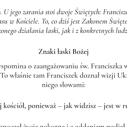
. U jego zarania stoi dwoje Świętych: Francisze
su w Kościele. To, co dziś jest Zakonem Święt
nego działania łaski, jak i z konkretnych ludz
Znaki łaski Bożej
spomina o zaangażowaniu św. Franciszka w
o właśnie tam Franciszek doznał wizji U
niego słowami:
 kościół, ponieważ – jak widzisz – jest w r
ozpoczął życie pokutne i z oddaniem podjął