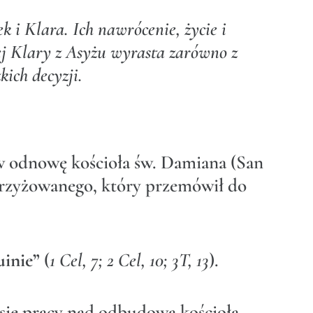
k i Klara. Ich nawrócenie, życie i
ej Klary z Asyżu wyrasta zarówno z
kich decyzji.
 odnowę kościoła św. Damiana (San
krzyżowanego, który przemówił do
uinie”
(
1 Cel, 7; 2 Cel, 10; 3T, 13
).
 się pracy nad odbudową kościoła.