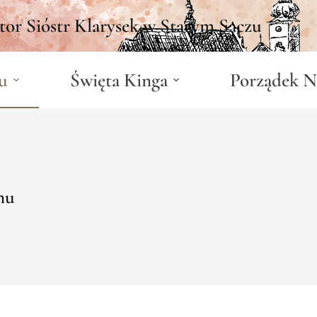
tor Sióstr Klarysek w Starym Sączu
u
Święta Kinga
Porządek N
nu