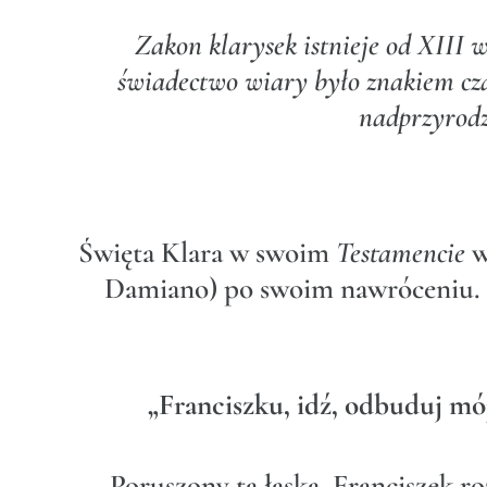
Zakon klarysek istnieje od XIII w
świadectwo wiary było znakiem cza
nadprzyrodzo
Święta Klara w swoim
Testamencie
w
Damiano) po swoim nawróceniu. T
„Franciszku, idź, odbuduj mój
Poruszony tą łaską, Franciszek r