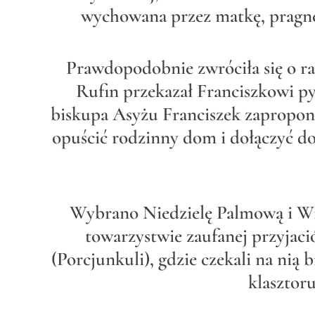
wychowana przez matkę, pragnęł
Prawdopodobnie zwróciła się o ra
Rufin przekazał Franciszkowi py
biskupa Asyżu Franciszek zapropono
opuścić rodzinny dom i dołączyć do 
Wybrano Niedzielę Palmową i Wiel
towarzystwie zaufanej przyjaci
(Porcjunkuli), gdzie czekali na nią 
klasztor