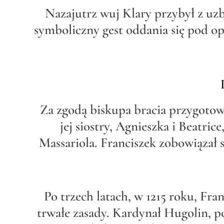
Nazajutrz wuj Klary przybył z uzbr
symboliczny gest oddania się pod opi
Za zgodą biskupa bracia przygotow
jej siostry, Agnieszka i Beatric
Massariola. Franciszek zobowiązał 
Po trzech latach, w 1215 roku, Fr
trwałe zasady. Kardynał Hugolin, pó