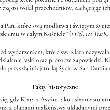
c często wołał przechodniów, zachęcając ic
la Pań, które swą modlitwą i świętym życ
eskiemu w całym Kościele”
(
1 Cel, 18; TestK
rzed wydarzeniem, które św. Klara nazywał
ziałanie łaski oraz prorocze zapowiedzi. Kl
yła przyszłą inicjatorką życia w San Damian
Fakty historyczne
ię, gdy Klara z Asyżu, jako osiemnastolet
wana z planami małżeństwa układanymi prze